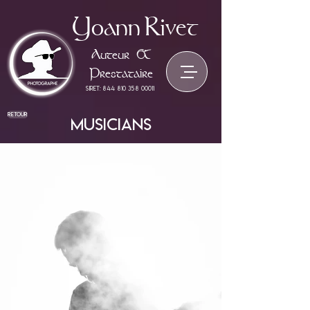
Yoann
Rivet
Auteur &
Prestataire
siret:
844 810 358 00011
retour
Musicians