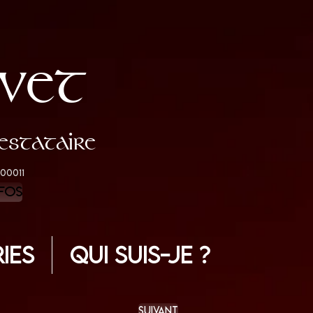
vet
stataire
 00011
fos
ies
Qui suis-je ?
suivant