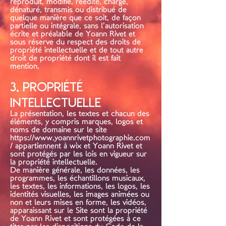
reproduit, modifié, réédité, chargé,
dénaturé, transmis ou distribué de
quelque manière que ce soit, de façon
partielle ou intégrale, sans l’autorisation
écrite et préalable de Yoann Rivet et
sous réserve du respect des droits de
propriété intellectuelle et de tout autre
droit de propriété dont il est fait
mention.
3. Propriété
intellectuelle
La présentation, les textes et chacun des
éléments, y compris marques, logos et
noms de domaine sur le site
https://www.yoannrivetphotographie.com
/
appartiennent à wix et Yoann Rivet et
sont protégés par les lois en vigueur sur
la propriété intellectuelle.
De manière générale, les données, les
programmes, les échantillons musicaux,
les textes, les informations, les logos, les
identités visuelles, les images animées ou
non et leurs mises en forme, les vidéos,
apparaissant sur le Site sont la propriété
de Yoann Rivet et sont protégées à ce