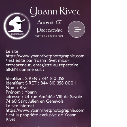
Yoann
Rivet
Auteur &
Prestataire
siret:
844 810 358 00011
Le site
https://www.yoannrivetphotographie.com
/
est édité par Yoann Rivet mico-
entrepreneur, enregistré au répertoire
SIREN comme suit :
Identifiant SIREN :
844 810 358
Identifiant SIRET : 844 810 358 00011
Nom : Rivet
Prénom : Yoann
adresse : 24 rue Amédée VIII de Savoie
74160 Saint Julien en Genevois
Le site internet
https://www.yoannrivetphotographie.com
/
est la propriété exclusive de Yoann
Rivet