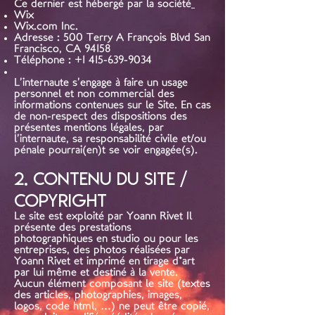
Ce dernier est hébergé par la société
Wix
Wix.com Inc.
Adresse : 500 Terry A François Blvd San
Francisco, CA 94158
Téléphone :
+1 415-639-9034
L’internaute s’engage à faire un usage
personnel et non commercial des
informations contenues sur le Site. En cas
de non-respect des dispositions des
présentes mentions légales, par
l’internaute, sa responsabilité civile et/ou
pénale pourrai(en)t se voir engagée(s).
2. Contenu du site /
Copyright
Le site est exploité par Yoann Rivet Il
présente des prestations
photographiques en studio ou pour les
entreprises, des photos réalisées par
Yoann Rivet et imprimé en tirage d'art
par lui même et destiné à la vente.
Aucun élément composant le site (textes
des articles, photographies, images,
logos, code html, …) ne peut être copié,