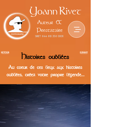
Yoann
Rivet
Auteur &
Prestataire
siret:
844 810 358 00011
retour
suivant
Histoires oubliées
Au coeur de ces lieux aux histoires
oubliées, créez votre propre légende...