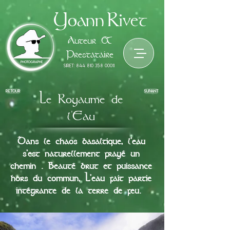
Yoann
Rivet
Auteur &
Prestataire
siret:
844 810 358 00011
retour
suivant
Le Royaume de
l'Eau
Dans le chaos basaltique, l’eau
s’est naturellement frayé un
chemin . Beauté brut et puissance
hors du commun, L’eau fait partie
intégrante de la terre de feu.